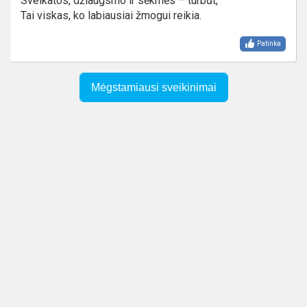
Sveikatos, džiaugsmo ir sėkmės – turbūt,
Tai viskas, ko labiausiai žmogui reikia.
Patinka
Mėgstamiausi sveikinimai