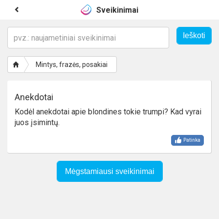
Sveikinimai
Mintys, frazės, posakiai
Anekdotai
Kodėl anekdotai apie blondines tokie trumpi? Kad vyrai
juos įsimintų.
Patinka
Mėgstamiausi sveikinimai