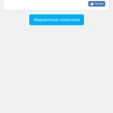
Patinka
Mėgstamiausi sveikinimai