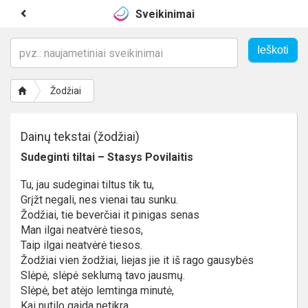
Sveikinimai
Žodžiai
Dainų tekstai (žodžiai)
Sudeginti tiltai – Stasys Povilaitis
Tu, jau sudeginai tiltus tik tu,
Grįžt negali, nes vienai tau sunku.
Žodžiai, tie beverčiai it pinigas senas
Man ilgai neatvėrė tiesos,
Taip ilgai neatvėrė tiesos.
Žodžiai vien žodžiai, liejas jie it iš rago gausybės
Slėpė, slėpė seklumą tavo jausmų.
Slėpė, bet atėjo lemtinga minutė,
Kai nutilo gaida netikra,