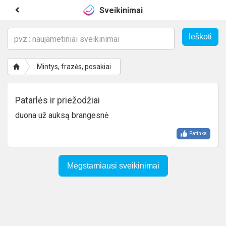
Sveikinimai
Mintys, frazės, posakiai
Patarlės ir priežodžiai
duona už auksą brangesnė
Patinka
Mėgstamiausi sveikinimai