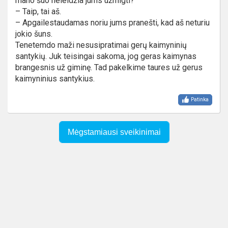
mano šuo neleidžia jums užmigti?
– Taip, tai aš.
– Apgailestaudamas noriu jums pranešti, kad aš neturiu
jokio šuns.
Tenetemdo maži nesusipratimai gerų kaimyninių
santykių. Juk teisingai sakoma, jog geras kaimynas
brangesnis už giminę. Tad pakelkime taures už gerus
kaimyninius santykius.
Patinka
Mėgstamiausi sveikinimai