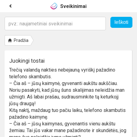
Sveikinimai
Pradžia
Juokingi tostai
Trečią valandą nakties nebejauną vyriškį pažadino
telefono skambutis.
– Čia aš – jūsų kaimynė, gyvenanti aukštu aukščiau.
Noriu pasakyti, kad jūsų šuns skalijimas neleidžia man
užmigti. Aš labai prašau, sudrausminkite tą keturkojį
jūsų draugą!
Kitą naktį, maždaug tuo pačiu laiku, telefono skambutis
pažadino kaimynę.
– Čia aš – jūsų kaimynas, gyvenantis vienu aukštu
žemiau. Tai jūs vakar mane pažadinote ir skundėtės, jog