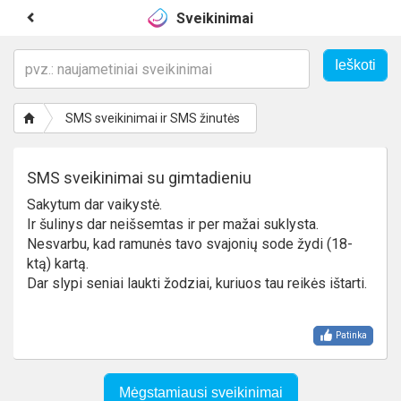
Sveikinimai
SMS sveikinimai ir SMS žinutės
SMS sveikinimai su gimtadieniu
Sakytum dar vaikystė.
Ir šulinys dar neišsemtas ir per mažai suklysta.
Nesvarbu, kad ramunės tavo svajonių sode žydi (18-
ktą) kartą.
Dar slypi seniai laukti žodziai, kuriuos tau reikės ištarti.
Patinka
Mėgstamiausi sveikinimai