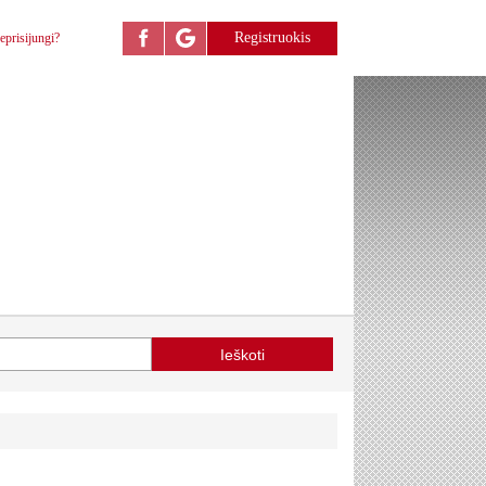
Registruokis
eprisijungi?