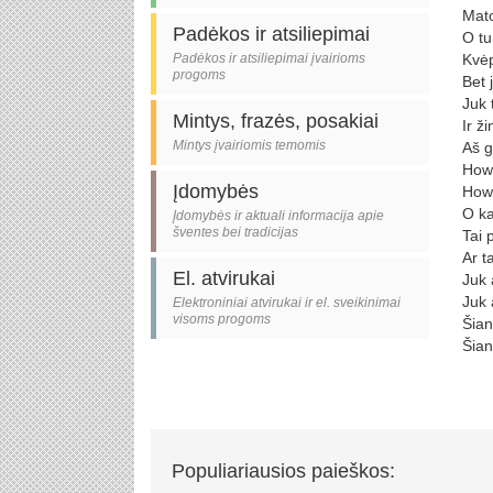
Mato
Padėkos ir atsiliepimai
O tu
Padėkos ir atsiliepimai įvairioms
Kvėp
progoms
Bet 
Juk 
Mintys, frazės, posakiai
Ir ži
Mintys įvairiomis temomis
Aš g
How 
Įdomybės
How 
O ka
Įdomybės ir aktuali informacija apie
šventes bei tradicijas
Tai 
Ar t
El. atvirukai
Juk 
Juk 
Elektroniniai atvirukai ir el. sveikinimai
visoms progoms
Šian
Šian
Populiariausios paieškos: