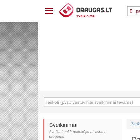
Sveikinimai
Žodž
Sveikinimai ir palinkėjimai visoms
progoms
Da