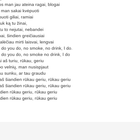
s man jau ateina ragai, blogai
 man sakai kvėpuoti
uoti giliai, ramiai
juk ką tu žinai,
tu to nejutai, nebandei
nai, šindien greičiausiai
alėčiau mirti laisvai, lengvai
do you do, no smoke, no drink, I do.
do you do, no smoke no drink, I do
i aš turiu, rūkau, geriu
po velnių, man nusispjaut
au sunku, ar tau graudu
aš šiandien rūkau geriu, rūkau geriu
aš šiandien rūkau geriu, rūkau geriu
dien rūkau geriu, rūkau geriu
dien rūkau geriu, rūkau geriu