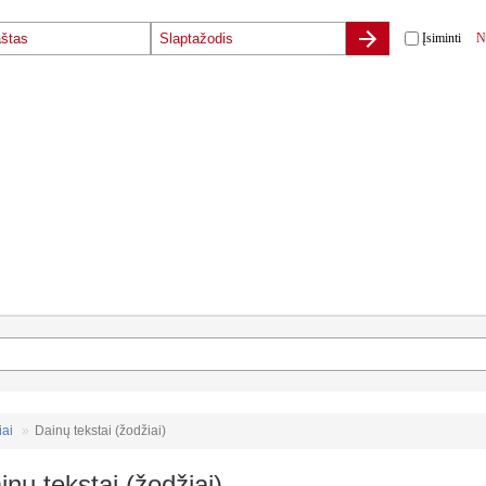
Įsiminti
N
iai
Dainų tekstai (žodžiai)
inų tekstai (žodžiai)