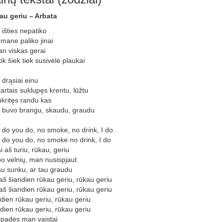
au geriu – Arbata
išties nepatiko
mane paliko jinai
an viskas gerai
tik šiek tiek susivėlė plaukai
š drąsiai einu
kartais suklupęs krentu, lūžtu
kritęs randu kas
buvo brangu, skaudu, graudu
do you do, no smoke, no drink, I do.
do you do, no smoke no drink, I do
i aš turiu, rūkau, geriu
po velnių, man nusispjaut
au sunku, ar tau graudu
aš šiandien rūkau geriu, rūkau geriu
aš šiandien rūkau geriu, rūkau geriu
dien rūkau geriu, rūkau geriu
dien rūkau geriu, rūkau geriu
epadės man vaistai