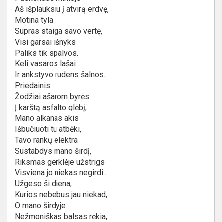
Aš išplauksiu į atvirą erdvę,
Motina tyla
Supras staiga savo vertę,
Visi garsai išnyks
Paliks tik spalvos,
Keli vasaros lašai
Ir ankstyvo rudens šalnos..
Priedainis:
Žodžiai ašarom byrės
Į karštą asfalto glėbį,
Mano alkanas akis
Išbučiuoti tu atbėki,
Tavo rankų elektra
Sustabdys mano širdį,
Riksmas gerklėje užstrigs
Visviena jo niekas negirdi..
Užgeso ši diena,
Kurios nebebus jau niekad,
O mano širdyje
Nežmoniškas balsas rėkia,