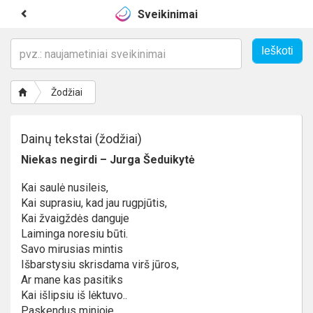
Sveikinimai
Žodžiai
Dainų tekstai (žodžiai)
Niekas negirdi – Jurga Šeduikytė
Kai saulė nusileis,
Kai suprasiu, kad jau rugpjūtis,
Kai žvaigždės danguje
Laiminga noresiu būti.
Savo mirusias mintis
Išbarstysiu skrisdama virš jūros,
Ar mane kas pasitiks
Kai išlipsiu iš lėktuvo..
Paskendus minioje