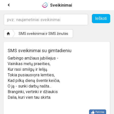
Sveikinimai
SMS sveikinimai ir SMS žinutės
SMS sveikinimai su gimtadieniu
Garbingo amžiaus jubiliejus -
Vainikas metų praeities,
Kur rasi smilgų ir lelijų.
Tokia pusiausvyra lemties,
Kad pilką dieną šventė keičia,
O ją - sunki darbų našta...
Branginki, vertinki ir džiaukis
Dalia, kuri vien tau skirta.
Patinka