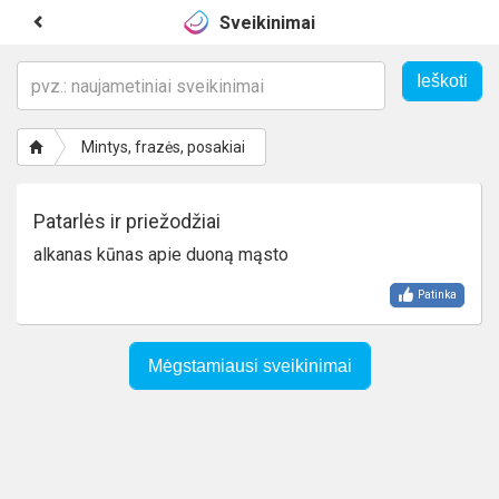
Sveikinimai
Mintys, frazės, posakiai
Patarlės ir priežodžiai
alkanas kūnas apie duoną mąsto
Patinka
Mėgstamiausi sveikinimai