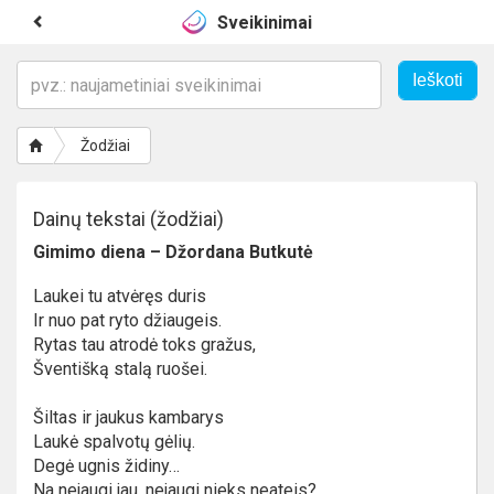
Sveikinimai
Žodžiai
Dainų tekstai (žodžiai)
Gimimo diena – Džordana Butkutė
Laukei tu atvėręs duris
Ir nuo pat ryto džiaugeis.
Rytas tau atrodė toks gražus,
Šventišką stalą ruošei.
Šiltas ir jaukus kambarys
Laukė spalvotų gėlių.
Degė ugnis židiny…
Na nejaugi jau, nejaugi nieks neateis?