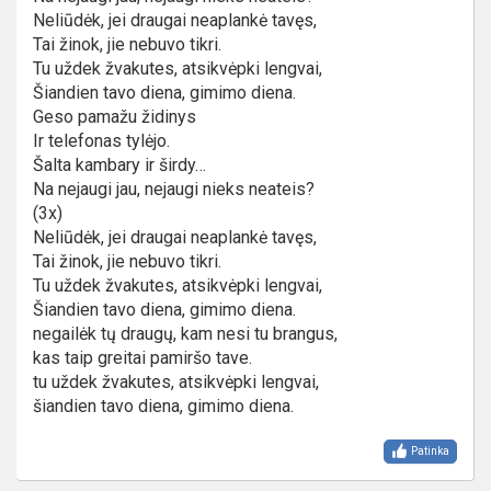
Neliūdėk, jei draugai neaplankė tavęs,
Tai žinok, jie nebuvo tikri.
Tu uždek žvakutes, atsikvėpki lengvai,
Šiandien tavo diena, gimimo diena.
Geso pamažu židinys
Ir telefonas tylėjo.
Šalta kambary ir širdy…
Na nejaugi jau, nejaugi nieks neateis?
(3x)
Neliūdėk, jei draugai neaplankė tavęs,
Tai žinok, jie nebuvo tikri.
Tu uždek žvakutes, atsikvėpki lengvai,
Šiandien tavo diena, gimimo diena.
negailėk tų draugų, kam nesi tu brangus,
kas taip greitai pamiršo tave.
tu uždek žvakutes, atsikvėpki lengvai,
šiandien tavo diena, gimimo diena.
Patinka