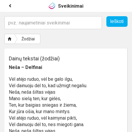
Sveikinimai
Žodžiai
Dainų tekstai (žodžiai)
Neša – Delfinai
Vėl atėjo ruduo, vėl be galo ilgu,
Vėl dainuoju dėl to, kad užmigt negaliu.
Neša, neša šiltas vėjas
Mano sielą ten, kur gėlės,
Ten, kur baigias sniegas ir žiema,
Kur jūra ošia, kur mano mintys.
Vėl atėjo ruduo, vėl kaimynai pikti,
Vėl dainuoju dėl to, nes miegoti gana.
Neša, neša šiltas vėjas