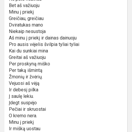
Bet aš važiuoju
Minu į priekį
Greičiau, greičiau
Dviratukas mano
Niekaip nesustoja
Aš minu į priekį ir dainas dainuoju
Pro ausis vėjelis švilpia tyliai tyliai
Kai du sunkiai mina
Greitai aš važiuoju
Per proskyną miško
Per taką išmintą
Žmonių ir žvėrių.
Vejuosi aš vėją
Ir debesį pilka
Į saulę lekiu.
Įdegt suspėjo
Pečiai ir skruostai
O kremo nera.
Minu į priekį
Ir mišką uostau