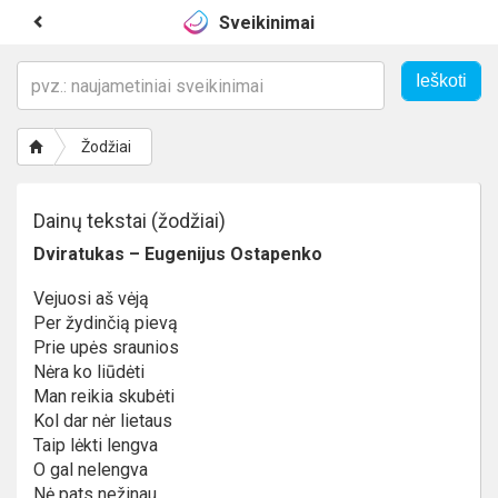
Sveikinimai
Žodžiai
Dainų tekstai (žodžiai)
Dviratukas – Eugenijus Ostapenko
Vejuosi aš vėją
Per žydinčią pievą
Prie upės sraunios
Nėra ko liūdėti
Man reikia skubėti
Kol dar nėr lietaus
Taip lėkti lengva
O gal nelengva
Nė pats nežinau