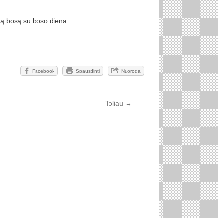
mą bosą su boso diena.
.
Facebook
Spausdinti
Nuoroda
Toliau
→