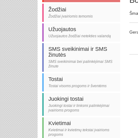
Bo
Žodžiai
Šmai
Žodžiai įvairiomis temomis
Užuojautos
Gera
Užuojautos žodžiai netekties valandą
SMS sveikinimai ir SMS
žinutės
SMS sveikinimai bei palinkėjimai SMS
žinute
Tostai
Tostai visoms progoms ir šventėms
Juokingi tostai
Juokingi tostai ir linksmi palinkėjimai
įvairioms progoms
Kvietimai
Kvietimai ir kvietimų tekstai įvairioms
progoms