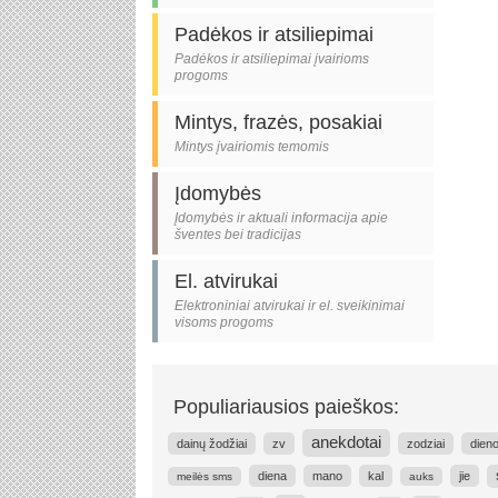
Padėkos ir atsiliepimai
Padėkos ir atsiliepimai įvairioms
progoms
Mintys, frazės, posakiai
Mintys įvairiomis temomis
Įdomybės
Įdomybės ir aktuali informacija apie
šventes bei tradicijas
El. atvirukai
Elektroniniai atvirukai ir el. sveikinimai
visoms progoms
Populiariausios paieškos:
anekdotai
dainų žodžiai
zv
zodziai
dieno
diena
mano
kal
jie
meilės sms
auks