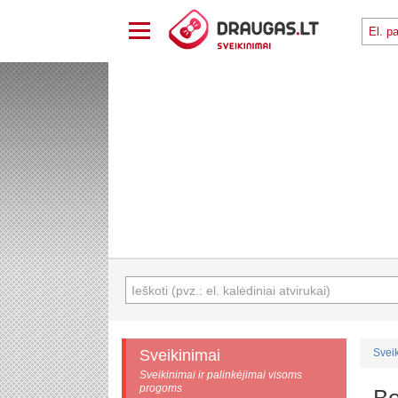
Sveikinimai
Svei
Sveikinimai ir palinkėjimai visoms
progoms