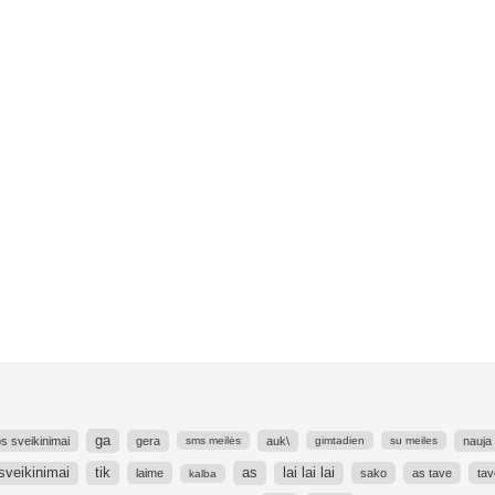
ga
s sveikinimai
gera
auk\
nauja
sms meilės
gimtadien
su meiles
tik
as
sveikinimai
lai lai lai
laime
sako
as tave
tav
kalba