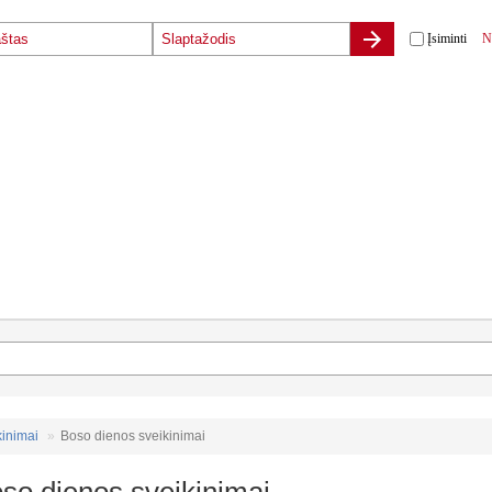
Įsiminti
N
kinimai
Boso dienos sveikinimai