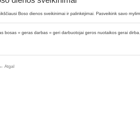
so dienos sveikinimai
kščiausi Boso dienos sveikinimai ir palinkėjimai. Pasveikink savo myli
s bosas = geras darbas = geri darbuotojai geros nuotaikos gerai dirba
←
Atgal