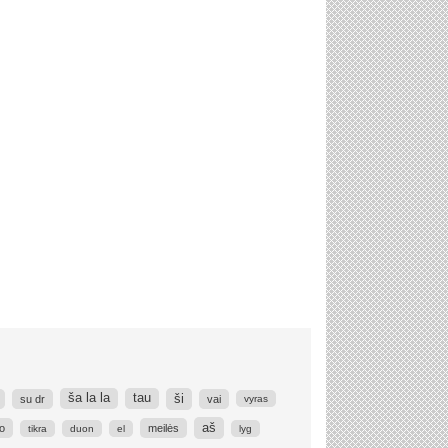
ši
ša la la
tau
su dr
vai
vyras
aš
o
meilės
tikra
duon
el
lyg