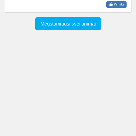
Patinka
Mėgstamiausi sveikinimai