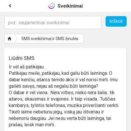
Sveikinimai
SMS sveikinimai ir SMS žinutės
Liūdni SMS
Ir vėl aš patikėjau..
Patikėjau meile, patikėjau, kad galiu būti laiminga. O
dabar kenčiu, ašaros temdo akis ir vėl norisi mirti. Imu
gailėti savęs, nejau aš negaliu būti laiminga?
O dabar ir vėl viena.. Nėra vilties, nieko nėra šalia.. tik
ašaros, skausmas ir svajonės. Ir taip visada.. Tuščias
kambarys, tylintis telefonas, muzika priverčianti verkti.
Tikėti laime nebeturiu jėgų, viską jau ištvėriau ir
nebenoriu daugiau. Jei nesu verta būti laiminga, tai
prašau, leisk man mirti..