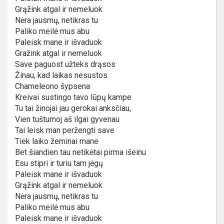
Grąžink atgal ir nemeluok
Nėra jausmų, netikras tu
Paliko meilė mus abu
Paleisk mane ir išvaduok
Gražink atgal ir nemeluok
Save paguost užteks drąsos
Žinau, kad laikas nesustos
Chameleono šypsena
Kreivai sustingo tavo lūpų kampe
Tu tai žinojai jau gerokai anksčiau,
Vien tuštumoj aš ilgai gyvenau
Tai leisk man peržengti save
Tiek laiko žeminai mane
Bet šiandien tau netikėtai pirma išeinu
Esu stipri ir turiu tam jėgų
Paleisk mane ir išvaduok
Grąžink atgal ir nemeluok
Nėra jausmų, netikras tu
Paliko meilė mus abu
Paleisk mane ir išvaduok