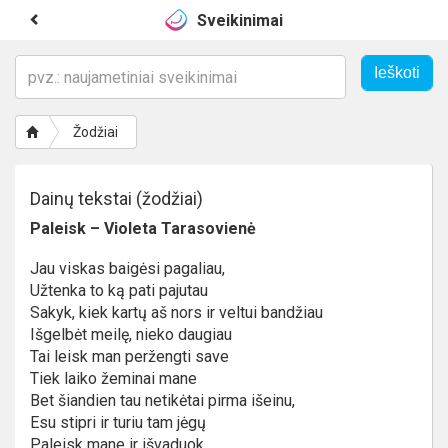
Sveikinimai
Žodžiai
Dainų tekstai (žodžiai)
Paleisk – Violeta Tarasovienė
Jau viskas baigėsi pagaliau,
Užtenka to ką pati pajutau
Sakyk, kiek kartų aš nors ir veltui bandžiau
Išgelbėt meilę, nieko daugiau
Tai leisk man peržengti save
Tiek laiko žeminai mane
Bet šiandien tau netikėtai pirma išeinu,
Esu stipri ir turiu tam jėgų
Paleisk mane ir išvaduok