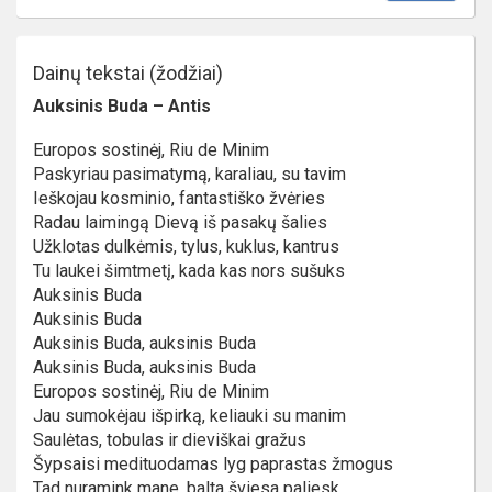
Dainų tekstai (žodžiai)
Auksinis Buda – Antis
Europos sostinėj, Riu de Minim
Paskyriau pasimatymą, karaliau, su tavim
Ieškojau kosminio, fantastiško žvėries
Radau laimingą Dievą iš pasakų šalies
Užklotas dulkėmis, tylus, kuklus, kantrus
Tu laukei šimtmetį, kada kas nors sušuks
Auksinis Buda
Auksinis Buda
Auksinis Buda, auksinis Buda
Auksinis Buda, auksinis Buda
Europos sostinėj, Riu de Minim
Jau sumokėjau išpirką, keliauki su manim
Saulėtas, tobulas ir dieviškai gražus
Šypsaisi medituodamas lyg paprastas žmogus
Tad nuramink mane, balta šviesa paliesk