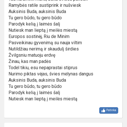
Ramybės ratile sustiprink ir nušviesk
Auksinis Buda, auksinis Buda
Tu gero būdo, tu gero būdo
Parodyk kelią į laimės šalį
Nutiesk man lieptą į meilės miestą
Europos sostinėj, Riu de Minim
Pasveikinau gyvenimą su nauja viltim
Nutildžiau nerimą ir skaudulį širdies
Žvilgsniu matuoju erdvę
Žinau, kas man padės
Todėl tikiu, esu nepaprastai stiprus
Nurimo piktas vėjas, švies mėlynas dangus
Auksinis Buda, auksinis Buda
Tu gero būdo, tu gero būdo
Parodyk kelią į laimės šalį
Nutiesk man lieptą į meilės miestą
Patinka