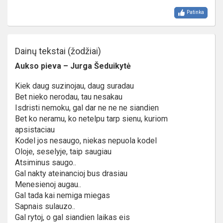
Patinka
Dainų tekstai (žodžiai)
Aukso pieva – Jurga Šeduikytė
Kiek daug suzinojau, daug suradau
Bet nieko nerodau, tau nesakau
Isdristi nemoku, gal dar ne ne ne siandien
Bet ko neramu, ko netelpu tarp sienu, kuriom
apsistaciau
Kodel jos nesaugo, niekas nepuola kodel
Oloje, seselyje, taip saugiau
Atsiminus saugo..
Gal nakty ateinancioj bus drasiau
Menesienoj augau..
Gal tada kai nemiga miegas
Sapnais sulauzo..
Gal rytoj, o gal siandien laikas eis