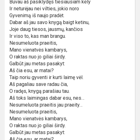
Buvau aš pasiklydęs tiesiausiam kely
Ir neturėjau nei vilties, jokio noro
Gyvenimą iš naujo pradėt.
Dabar aš jau savo knygą baigt ketinu,
Joje daug tiesos, jausmų, kančios
Ir viso to, kas man brangu.
Nesumeluota praeitis,
Mano vienatvės kambarys,
O raktas nuo jo giliai širdy.
Galbūt jau metas pasakyt:
Aš čia esu, ar matai?
Taip noriu gyventi ir kurti laimę vėl.
Aš pagaliau save radau čia,
O radęs, knygą parašiau tau.
Aš toks laimingas dabar esu, nes…
Nesumeluota praeitis jau praeity…
Nesumeluota praeitis,
Mano vienatvės kambarys,
O raktas nuo jo giliai širdy.
Galbūt jau metas pasakyt:
Aš čia esu, ar matai?