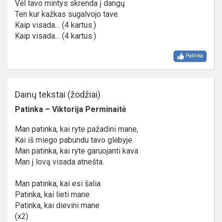
Vėl tavo mintys skrenda į dangų
Ten kur kažkas sugalvojo tave.
Kaip visada… (4 kartus.)
Kaip visada… (4 kartus.)
Patinka
Dainų tekstai (žodžiai)
Patinka – Viktorija Perminaitė
Man patinka, kai ryte pažadini mane,
Kai iš miego pabundu tavo glėbyje.
Man patinka, kai ryte garuojanti kava
Man į lovą visada atnešta.
Man patinka, kai esi šalia
Patinka, kai lieti mane
Patinka, kai dievini mane
(x2)