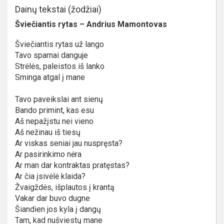
Dainų tekstai (žodžiai)
Šviečiantis rytas – Andrius Mamontovas
Šviečiantis rytas už lango
Tavo sparnai danguje
Strėlės, paleistos iš lanko
Sminga atgal į mane
Tavo paveikslai ant sienų
Bando primint, kas esu
Aš nepažįstu nei vieno
Aš nežinau iš tiesų
Ar viskas seniai jau nuspręsta?
Ar pasirinkimo nėra
Ar man dar kontraktas pratęstas?
Ar čia įsivėlė klaida?
Žvaigždės, išplautos į krantą
Vakar dar buvo dugne
Šiandien jos kyla į dangų
Tam, kad nušviestų mane