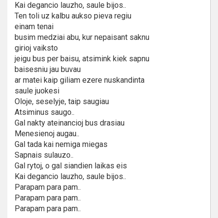
Kai degancio lauzho, saule bijos..
Ten toli uz kalbu aukso pieva regiu
einam tenai
busim medziai abu, kur nepaisant saknu
girioj vaiksto
jeigu bus per baisu, atsimink kiek sapnu
baisesniu jau buvau
ar matei kaip giliam ezere nuskandinta
saule juokesi
Oloje, seselyje, taip saugiau
Atsiminus saugo..
Gal nakty ateinancioj bus drasiau
Menesienoj augau..
Gal tada kai nemiga miegas
Sapnais sulauzo..
Gal rytoj, o gal siandien laikas eis
Kai degancio lauzho, saule bijos..
Parapam para pam..
Parapam para pam..
Parapam para pam..