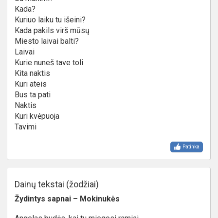
Kada?
Kuriuo laiku tu išeini?
Kada pakils virš mūsų
Miesto laivai balti?
Laivai
Kurie nuneš tave toli
Kita naktis
Kuri ateis
Bus ta pati
Naktis
Kuri kvėpuoja
Tavimi
Patinka
Dainų tekstai (žodžiai)
Žydintys sapnai – Mokinukės