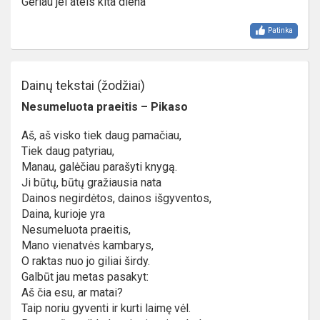
Geriau jei ateis kita diena
Patinka
Dainų tekstai (žodžiai)
Nesumeluota praeitis – Pikaso
Aš, aš visko tiek daug pamačiau,
Tiek daug patyriau,
Manau, galėčiau parašyti knygą.
Ji būtų, būtų gražiausia nata
Dainos negirdėtos, dainos išgyventos,
Daina, kurioje yra
Nesumeluota praeitis,
Mano vienatvės kambarys,
O raktas nuo jo giliai širdy.
Galbūt jau metas pasakyt:
Aš čia esu, ar matai?
Taip noriu gyventi ir kurti laimę vėl.