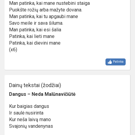
Man patinka, kai mane nustebini staiga
Puokšte rožių arba mažyte dovana.
Man patinka, kai tu apgaubi mane
Savo meile ir sava šiluma.
Man patinka, kai esi šalia
Patinka, kai lieti mane
Patinka, kai dievini mane
(x6)
Patinka
Dainų tekstai (žodžiai)
Dangus – Neda Malūnavičiūtė
Kur baigias dangus
Ir saulė nusirinta
Kur neša laivą mano
Svajonių vandenynas