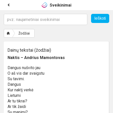
Sveikinimai
Žodžiai
Dainų tekstai (žodžiai)
Naktis – Andrius Mamontovas
Dangus nušvito jau
O aš vis dar svaigstu
Su tavimi.
Dangus
Kur naktį verkė
Lietumi
Ar tu tikrai?
Ar tik žaidi
Su manimi?