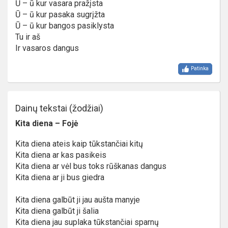
Ū – ū kur vasara pražįsta
Ū – ū kur pasaka sugrįžta
Ū – ū kur bangos pasiklysta
Tu ir aš
Ir vasaros dangus
Patinka
Dainų tekstai (žodžiai)
Kita diena – Fojė
Kita diena ateis kaip tūkstančiai kitų
Kita diena ar kas pasikeis
Kita diena ar vėl bus toks rūškanas dangus
Kita diena ar ji bus giedra
Kita diena galbūt ji jau aušta manyje
Kita diena galbūt ji šalia
Kita diena jau suplaka tūkstančiai sparnų