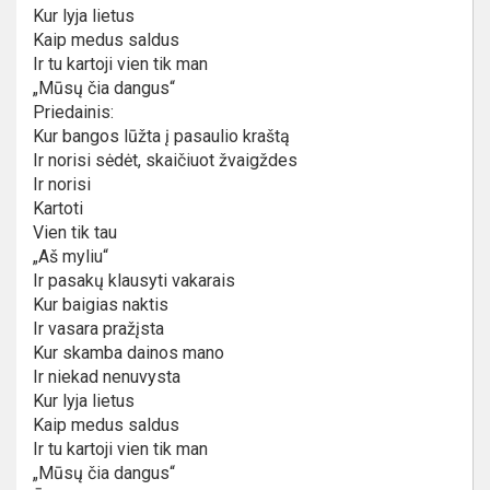
Kur lyja lietus
Kaip medus saldus
Ir tu kartoji vien tik man
„Mūsų čia dangus“
Priedainis:
Kur bangos lūžta į pasaulio kraštą
Ir norisi sėdėt, skaičiuot žvaigždes
Ir norisi
Kartoti
Vien tik tau
„Aš myliu“
Ir pasakų klausyti vakarais
Kur baigias naktis
Ir vasara pražįsta
Kur skamba dainos mano
Ir niekad nenuvysta
Kur lyja lietus
Kaip medus saldus
Ir tu kartoji vien tik man
„Mūsų čia dangus“