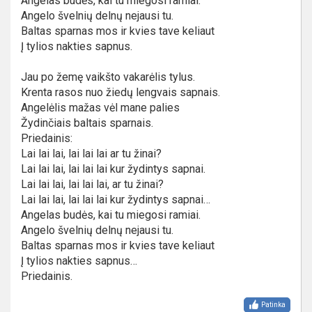
Angelas budės, kai tu miegosi ramiai.
Angelo švelnių delnų nejausi tu.
Baltas sparnas mos ir kvies tave keliaut
Į tylios nakties sapnus.
Jau po žemę vaikšto vakarėlis tylus.
Krenta rasos nuo žiedų lengvais sapnais.
Angelėlis mažas vėl mane palies
Žydinčiais baltais sparnais.
Priedainis:
Lai lai lai, lai lai lai ar tu žinai?
Lai lai lai, lai lai lai kur žydintys sapnai.
Lai lai lai, lai lai lai, ar tu žinai?
Lai lai lai, lai lai lai kur žydintys sapnai…
Angelas budės, kai tu miegosi ramiai.
Angelo švelnių delnų nejausi tu.
Baltas sparnas mos ir kvies tave keliaut
Į tylios nakties sapnus…
Priedainis.
Patinka