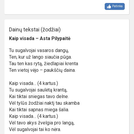
Patinka
Dainų tekstai (žodžiai)
Kaip visada – Asta Pilypaitė
Tu sugalvojai vasaros dangų,
Ten, kur už lango siaučia pūga.
Tau ten kas rytą, žiedlapiai krenta
Ten vietoj vėjo – paukščių daina.
Kaip visada… (4 kartus.)
Tu sugalvojai saulėtą krantą,
Kai tiktai sniegas tavo delne.
Vėl tylūs žodžiai naktį tau skamba
Kai tiktai sapnas miega šalia.
Kaip visada… (4 kartus.)
Vėl tavo akys žvelgia pro langą,
Vėl sugalvojai tai ko nėra.