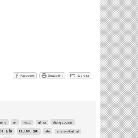
Facebook
Spausdinti
Nuoroda
ainų
jei
dainų žodžiai
tostai
gimta
la la la
tau tau tau
ate
sms sveikinimai