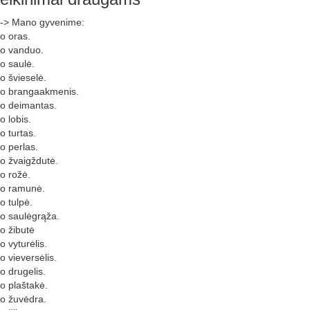
--> Mano gyvenime:
o oras.
o vanduo.
 saulė.
 švieselė.
o brangaakmenis.
o deimantas.
 lobis.
 turtas.
 perlas.
 žvaigždutė.
o rožė.
o ramunė.
 tulpė.
 saulėgrąža.
 žibutė
 vyturėlis.
 vieversėlis.
 drugelis.
 plaštakė.
o žuvėdra.