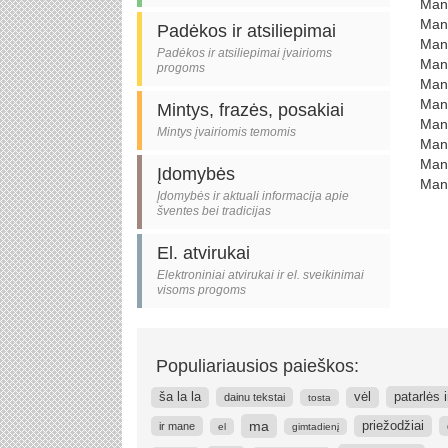
Mano
Man
Padėkos ir atsiliepimai
Man
Padėkos ir atsiliepimai įvairioms
Man
progoms
Mano
Man
Mintys, frazės, posakiai
Man
Mintys įvairiomis temomis
Mano
Mano
Įdomybės
Mano
Įdomybės ir aktuali informacija apie
šventes bei tradicijas
El. atvirukai
Elektroniniai atvirukai ir el. sveikinimai
visoms progoms
Populiariausios paieškos:
patarlės i
ša la la
vėl
dainu tekstai
tosta
ma
priežodžiai
ir mane
el
gimtadienį