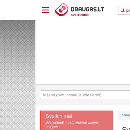
Sveikinimai
Svei
Sveikinimai ir palinkėjimai visoms
progoms
Sv