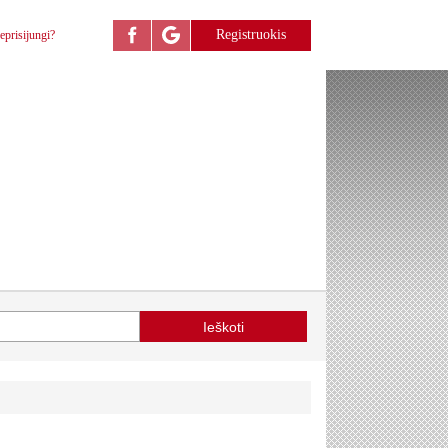
Registruokis
eprisijungi?