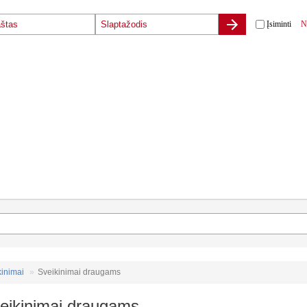
Įsiminti
N
kinimai
Sveikinimai draugams
eikinimai draugams