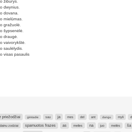
 žiburys.
o dwynius.
o dovana.
o mielūmas.
 gražuolė.
o šypsenėlė.
o draugė.
 vaivorykštė.
 saulėlydis.
 visas pasaulis
r priežodžiai
ja
sau
mes
del
ant
myli
d
gimtadie
dangu
as
na
sparnuotos frazes
ša 
dainu zodziai
meiles
juo
meilės