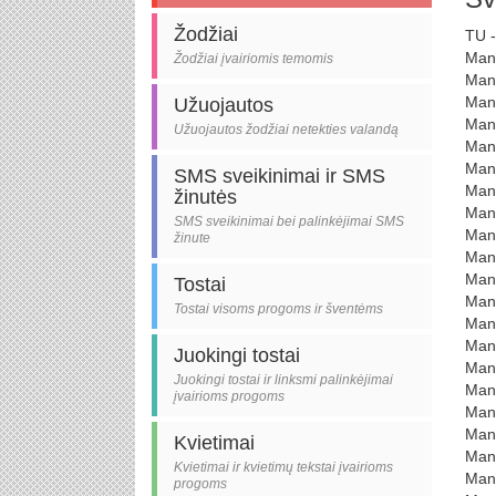
Žodžiai
TU 
Man
Žodžiai įvairiomis temomis
Man
Mano
Užuojautos
Mano
Užuojautos žodžiai netekties valandą
Man
Man
SMS sveikinimai ir SMS
Mano
žinutės
Mano
SMS sveikinimai bei palinkėjimai SMS
Mano
žinute
Mano
Man
Tostai
Man
Tostai visoms progoms ir šventėms
Mano
Mano
Juokingi tostai
Mano
Juokingi tostai ir linksmi palinkėjimai
Mano
įvairioms progoms
Mano
Mano
Kvietimai
Mano
Kvietimai ir kvietimų tekstai įvairioms
Man
progoms