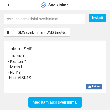
Sveikinimai
SMS sveikinimai ir SMS žinutės
Linksmi SMS
- Tuk tuk !
- Kas ten ?
- Mirtis !
- Nu ir ?
-Nu ir VISKAS .
Patinka
Mėgstamiausi sveikinimai