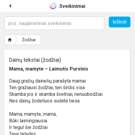
Sveikinimai
Žodžiai
Dainų tekstai (žodžiai)
Mama, mamyte – Laimutis Purvinis
Daug gražių dainelių parašyta mamai
Ten gražiausi žodžiai, ten širdis visa
Skamba jos ir skamba švelniai, nenuobodžiai
Nes dainų žodeliuos sudėta tiesa
Mama, mamyte, mama,
Būki laimingiausia.
Ir tegul šie žodžiai
Tave telydės.