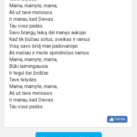
Mama, mamyte, mama,
Aš už tave melsiuos
Ir manau, kad Dievas
Tau visur padės.
Savo brangų laiką dėl manęs aukojai
Kad tik būčiau sotus, sveikas ir ramus
Visą savo širdį man padovanojai
Aš mačiau ir meile spindinčius namus
Mama, mamyte, mama,
Būki laimingiausia.
Ir tegul šie žodžiai
Tave telydės.
Mama, mamyte, mama,
Aš už tave melsiuos
Ir manau, kad Dievas
Tau visur padės.
Patinka