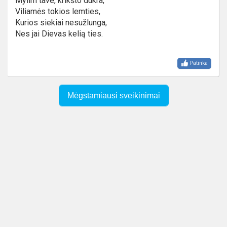
Mylim tave, krikšto dukra,
Viliamės tokios lemties,
Kurios siekiai nesužlunga,
Nes jai Dievas kelią ties.
Patinka
Mėgstamiausi sveikinimai