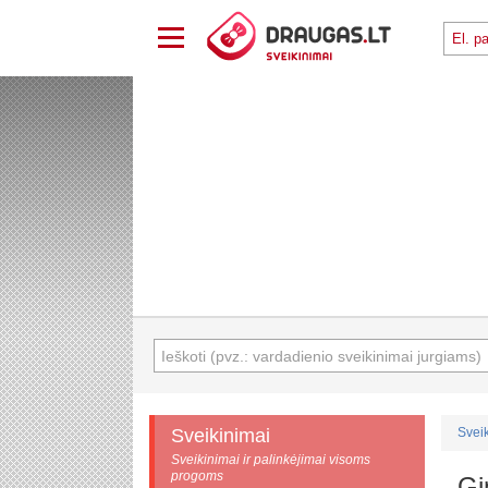
Sveikinimai
Svei
Sveikinimai ir palinkėjimai visoms
progoms
Gi