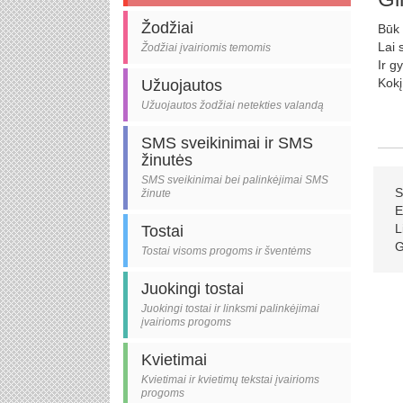
Žodžiai
Būk 
Lai 
Žodžiai įvairiomis temomis
Ir g
Kokį
Užuojautos
Užuojautos žodžiai netekties valandą
SMS sveikinimai ir SMS
žinutės
SMS sveikinimai bei palinkėjimai SMS
S
žinute
E
L
Tostai
G
Tostai visoms progoms ir šventėms
Juokingi tostai
Juokingi tostai ir linksmi palinkėjimai
įvairioms progoms
Kvietimai
Kvietimai ir kvietimų tekstai įvairioms
progoms