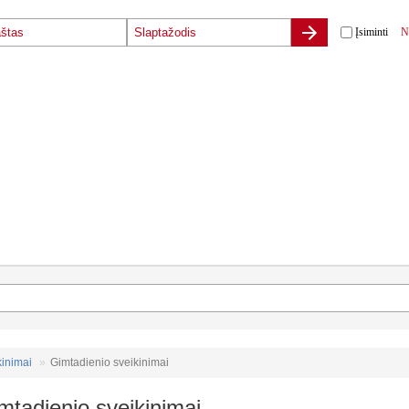
Įsiminti
N
kinimai
Gimtadienio sveikinimai
mtadienio sveikinimai