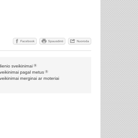
Facebook
Spausdinti
Nuoroda
ienio sveikinimai
9
veikinimai pagal metus
5
veikinimai merginai ar moteriai