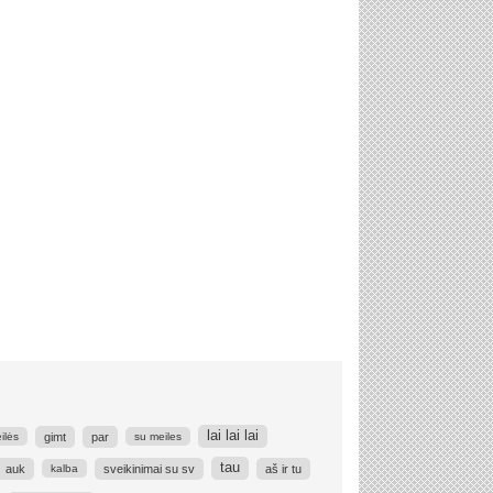
lai lai lai
gimt
par
ilės
su meiles
tau
auk
sveikinimai su sv
aš ir tu
kalba