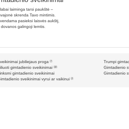
labai laiminga tarsi paukštė –
svajonė skrenda Tavo mintimis.
yvendama pasieksi laisvės aukštį,
 dovanos galingoji lemtis.
veikinimai jubiliejaus proga
Trumpi gimtad
7
iliuoti gimtadienio sveikinimai
Gimtadienio s
10
inksmi gimtadienio sveikinimai
Gimtadienio s
imtadienio sveikinimai vyrui ar vaikinui
2