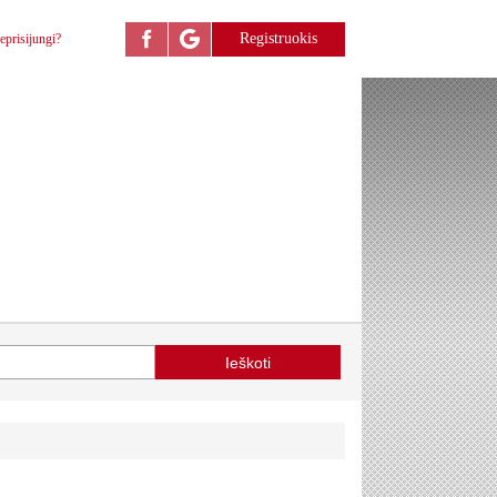
Registruokis
eprisijungi?