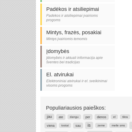
Padėkos ir atsiliepimai
Padėkos ir atsiliepimai įvairioms
progoms
Mintys, frazės, posakiai
Mintys įvairiomis temomis
Įdomybės
Įdomybės ir aktuali informacija apie
šventes bei tradicijas
El. atvirukai
Elektroniniai atvirukai ir el. sveikinimai
visoms progoms
Populiariausios paieškos:
jau
ate
per
dienos
dangu
el
tikra
is
viena
sau
tostai
zeme
meile sms