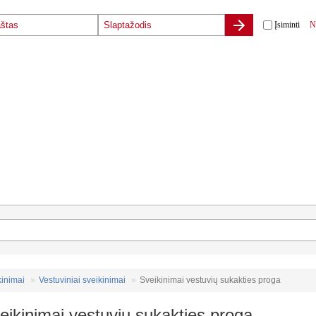
Įsiminti
N
kinimai
Vestuviniai sveikinimai
Sveikinimai vestuvių sukakties proga
eikinimai vestuvių sukakties proga