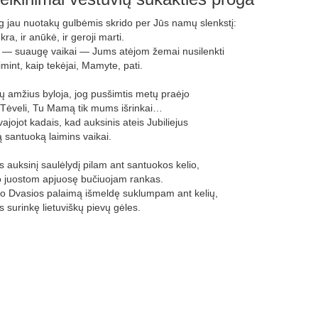
 jau nuotakų gulbėmis skrido per Jūs namų slenkstį:
kra, ir anūkė, ir geroji marti.
— suaugę vaikai — Jums atėjom žemai nusilenkti
rimint, kaip tekėjai, Mamyte, pati.
 amžius byloja, jog pusšimtis metų praėjo
 Tėveli, Tu Mamą tik mums išrinkai…
vajojot kadais, kad auksinis ateis Jubiliejus
ią santuoką laimins vaikai.
 auksinį saulėlydį pilam ant santuokos kelio,
o juostom apjuosę bučiuojam rankas.
o Dvasios palaimą išmeldę suklumpam ant kelių,
 surinkę lietuviškų pievų gėles.