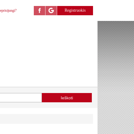
Registruokis
eprisijungi?