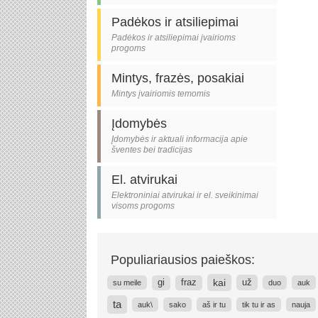
Padėkos ir atsiliepimai
Padėkos ir atsiliepimai įvairioms
progoms
Mintys, frazės, posakiai
Mintys įvairiomis temomis
Įdomybės
Įdomybės ir aktuali informacija apie
šventes bei tradicijas
El. atvirukai
Elektroniniai atvirukai ir el. sveikinimai
visoms progoms
Populiariausios paieškos:
kai
už
gi
fraz
su meile
duo
auk
ta
auk\
sako
aš ir tu
tik tu ir as
nauja