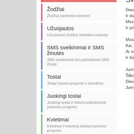
Žodžiai
Daug
Ir du
Žodžiai įvairiomis temomis
Mes 
Ir p
Užuojautos
Užuojautos žodžiai netekties valandą
Mūsų
Kai,
SMS sveikinimai ir SMS
Ar s
žinutės
Ir š
SMS sveikinimai bei palinkėjimai SMS
žinute
Jums
Šilk
Tostai
Diev
Tostai visoms progoms ir šventėms
Jums
Juokingi tostai
Juokingi tostai ir linksmi palinkėjimai
įvairioms progoms
Kvietimai
Kvietimai ir kvietimų tekstai įvairioms
progoms