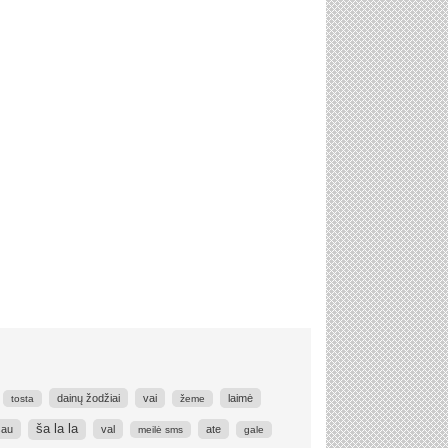
dainų žodžiai
vai
laimė
tosta
žeme
ša la la
sau
val
ate
meilė sms
gale