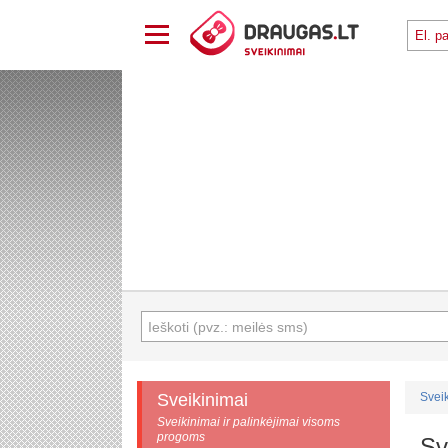
Sveikinimai
Svei
Sveikinimai ir palinkėjimai visoms
progoms
Sv