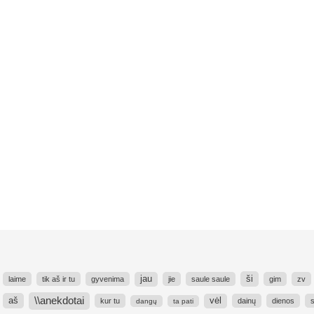
ši
jau
laime
tik aš ir tu
gyvenima
jie
saule saule
gim
zv
\\anekdotai
aš
vėl
kur tu
dainų
dienos
dangų
ta pati