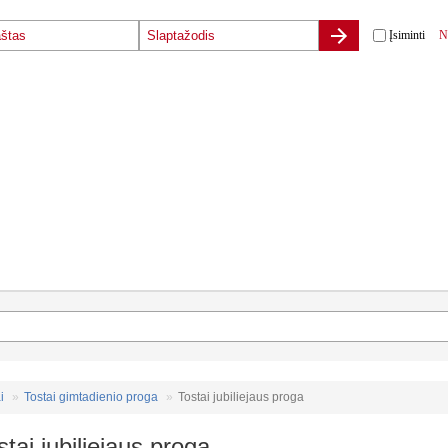
Įsiminti
N
i
Tostai gimtadienio proga
Tostai jubiliejaus proga
stai jubiliejaus proga