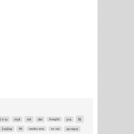
is
ve
š ir tu
myli
del
yra
žvaigžd
re
žodžiai
as+tave
meilės sms
ne visi