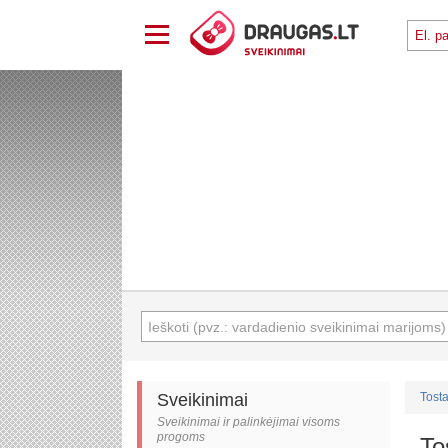
Sveikinimai
Tosta
Sveikinimai ir palinkėjimai visoms
progoms
To