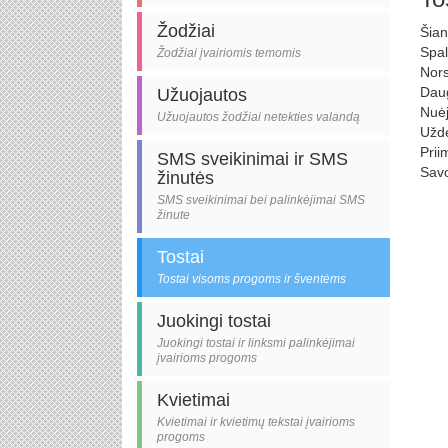
Žodžiai
Šian
Spal
Žodžiai įvairiomis temomis
Nors
Daug
Užuojautos
Nuėj
Užuojautos žodžiai netekties valandą
Užde
Prii
SMS sveikinimai ir SMS
Savo
žinutės
SMS sveikinimai bei palinkėjimai SMS
žinute
Tostai
Tostai visoms progoms ir šventėms
Juokingi tostai
Juokingi tostai ir linksmi palinkėjimai
įvairioms progoms
Kvietimai
Kvietimai ir kvietimų tekstai įvairioms
progoms