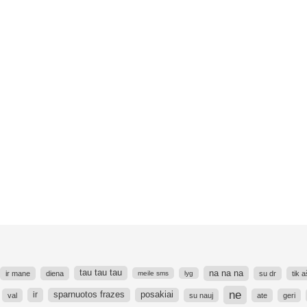
na na na
tau tau tau
ir mane
diena
su dr
tik a
meile sms
lyg
ne
ir
sparnuotos frazes
posakiai
val
su nauj
ate
geri