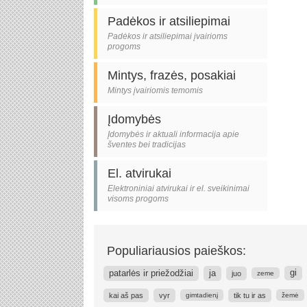
Padėkos ir atsiliepimai
Padėkos ir atsiliepimai įvairioms
progoms
Mintys, frazės, posakiai
Mintys įvairiomis temomis
Įdomybės
Įdomybės ir aktuali informacija apie
šventes bei tradicijas
El. atvirukai
Elektroniniai atvirukai ir el. sveikinimai
visoms progoms
Populiariausios paieškos:
patarlės ir priežodžiai
ja
gi
juo
zeme
kai aš pas
vyr
tik tu ir as
gimtadienį
žemė