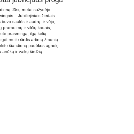
dieną Jūsų metai sužydėjo
vingais – Jubiliejiniais žiedais.
 buvo saulės ir audrų, ir vėjo,
 praradimų ir vilčių kadais,
ote prasmingą, ilgą kelią,
gėt meile širdis artimų žmonių.
mkite šiandieną padėkos ugnelę
 anūkų ir vaikų širdžių.