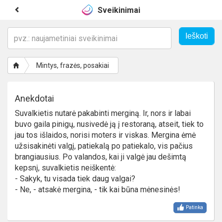
Sveikinimai
Mintys, frazės, posakiai
Anekdotai
Suvalkietis nutarė pakabinti merginą. Ir, nors ir labai
buvo gaila pinigų, nusivedė ją į restoraną, atseit, tiek to
jau tos išlaidos, norisi moters ir viskas. Mergina ėmė
užsisakinėti valgį, patiekalą po patiekalo, vis pačius
brangiausius. Po valandos, kai ji valgė jau dešimtą
kepsnį, suvalkietis neiškentė:
- Sakyk, tu visada tiek daug valgai?
- Ne, - atsakė mergina, - tik kai būna mėnesinės!
Patinka