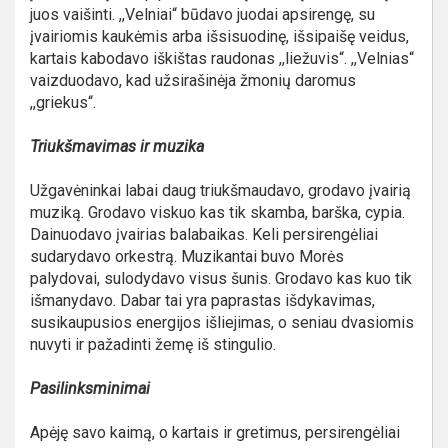
juos vaišinti. ,,Velniai“ būdavo juodai apsirengę, su
įvairiomis kaukėmis arba išsisuodinę, išsipaišę veidus,
kartais kabodavo iškištas raudonas ,,liežuvis“. ,,Velnias“
vaizduodavo, kad užsirašinėja žmonių daromus
,,griekus“.
Triukšmavimas ir muzika
Užgavėninkai labai daug triukšmaudavo, grodavo įvairią
muziką. Grodavo viskuo kas tik skamba, barška, cypia.
Dainuodavo įvairias balabaikas. Keli persirengėliai
sudarydavo orkestrą. Muzikantai buvo Morės
palydovai, sulodydavo visus šunis. Grodavo kas kuo tik
išmanydavo. Dabar tai yra paprastas išdykavimas,
susikaupusios energijos išliejimas, o seniau dvasiomis
nuvyti ir pažadinti žemę iš stingulio.
Pasilinksminimai
Apėję savo kaimą, o kartais ir gretimus, persirengėliai