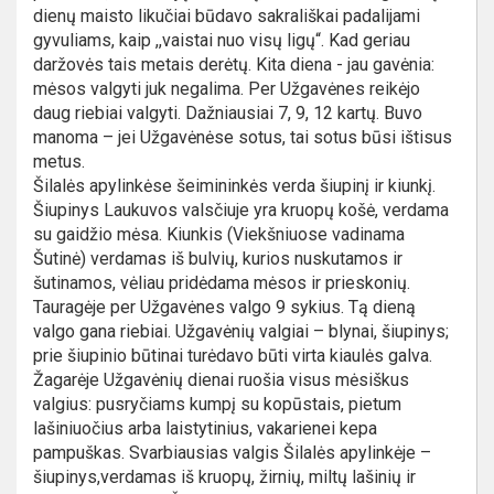
dienų maisto likučiai būdavo sakrališkai padalijami
gyvuliams, kaip ,,vaistai nuo visų ligų“. Kad geriau
daržovės tais metais derėtų. Kita diena - jau gavėnia:
mėsos valgyti juk negalima. Per Užgavėnes reikėjo
daug riebiai valgyti. Dažniausiai 7, 9, 12 kartų. Buvo
manoma – jei Užgavėnėse sotus, tai sotus būsi ištisus
metus.
Šilalės apylinkėse šeimininkės verda šiupinį ir kiunkį.
Šiupinys Laukuvos valsčiuje yra kruopų košė, verdama
su gaidžio mėsa. Kiunkis (Viekšniuose vadinama
Šutinė) verdamas iš bulvių, kurios nuskutamos ir
šutinamos, vėliau pridėdama mėsos ir prieskonių.
Tauragėje per Užgavėnes valgo 9 sykius. Tą dieną
valgo gana riebiai. Užgavėnių valgiai – blynai, šiupinys;
prie šiupinio būtinai turėdavo būti virta kiaulės galva.
Žagarėje Užgavėnių dienai ruošia visus mėsiškus
valgius: pusryčiams kumpį su kopūstais, pietum
lašiniuočius arba laistytinius, vakarienei kepa
pampuškas. Svarbiausias valgis Šilalės apylinkėje –
šiupinys,verdamas iš kruopų, žirnių, miltų lašinių ir