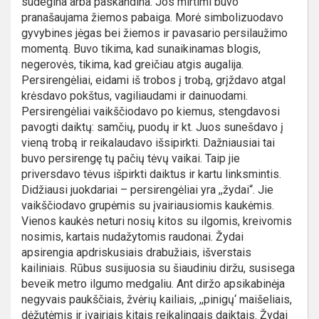
sudegina arba paskandina. Jos mirtimi buvo
pranašaujama žiemos pabaiga. Morė simbolizuodavo
gyvybines jėgas bei žiemos ir pavasario persilaužimo
momentą. Buvo tikima, kad sunaikinamas blogis,
negerovės, tikima, kad greičiau atgis augalija.
Persirengėliai, eidami iš trobos į trobą, grįždavo atgal
krėsdavo pokštus, vagiliaudami ir dainuodami.
Persirengėliai vaikščiodavo po kiemus, stengdavosi
pavogti daiktų: samčių, puodų ir kt. Juos sunešdavo į
vieną trobą ir reikalaudavo išsipirkti. Dažniausiai tai
buvo persirengę tų pačių tėvų vaikai. Taip jie
priversdavo tėvus išpirkti daiktus ir kartu linksmintis.
Didžiausi juokdariai – persirengėliai yra ,,žydai“. Jie
vaikščiodavo grupėmis su įvairiausiomis kaukėmis.
Vienos kaukės neturi nosių kitos su ilgomis, kreivomis
nosimis, kartais nudažytomis raudonai. Žydai
apsirengia apdriskusiais drabužiais, išverstais
kailiniais. Rūbus susijuosia su šiaudiniu diržu, susisega
beveik metro ilgumo medgaliu. Ant diržo apsikabinėja
negyvais paukščiais, žvėrių kailiais, ,,pinigų‘ maišeliais,
dėžutėmis ir įvairiais kitais reikalingais daiktais. Žydai