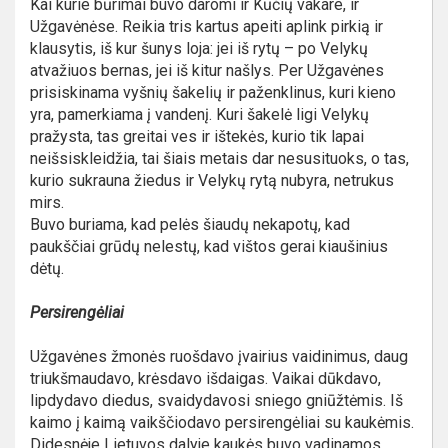
Kai kurie būrimai buvo daromi ir Kūčių vakare, ir
Užgavėnėse. Reikia tris kartus apeiti aplink pirkią ir
klausytis, iš kur šunys loja: jei iš rytų – po Velykų
atvažiuos bernas, jei iš kitur našlys. Per Užgavėnes
prisiskinama vyšnių šakelių ir paženklinus, kuri kieno
yra, pamerkiama į vandenį. Kuri šakelė ligi Velykų
pražysta, tas greitai ves ir ištekės, kurio tik lapai
neišsiskleidžia, tai šiais metais dar nesusituoks, o tas,
kurio sukrauna žiedus ir Velykų rytą nubyra, netrukus
mirs.
Buvo buriama, kad pelės šiaudų nekapotų, kad
paukščiai grūdų nelestų, kad vištos gerai kiaušinius
dėtų.
Persirengėliai
Užgavėnes žmonės ruošdavo įvairius vaidinimus, daug
triukšmaudavo, krėsdavo išdaigas. Vaikai dūkdavo,
lipdydavo diedus, svaidydavosi sniego gniūžtėmis. Iš
kaimo į kaimą vaikščiodavo persirengėliai su kaukėmis.
Didesnėje Lietuvos dalyje kaukės buvo vadinamos