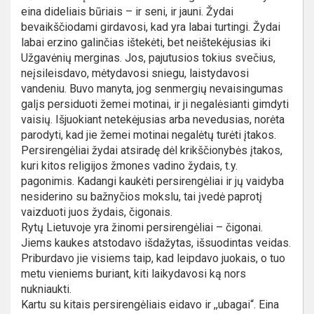
eina dideliais būriais – ir seni, ir jauni. Žydai
bevaikščiodami girdavosi, kad yra labai turtingi. Žydai
labai erzino galinčias ištekėti, bet neištekėjusias iki
Užgavėnių merginas. Jos, pajutusios tokius svečius,
neįsileisdavo, mėtydavosi sniegu, laistydavosi
vandeniu. Buvo manyta, jog senmergių nevaisingumas
galįs persiduoti žemei motinai, ir ji negalėsianti gimdyti
vaisių. Išjuokiant netekėjusias arba nevedusias, norėta
parodyti, kad jie žemei motinai negalėtų turėti įtakos.
Persirengėliai žydai atsiradę dėl krikščionybės įtakos,
kuri kitos religijos žmones vadino žydais, t.y.
pagonimis. Kadangi kaukėti persirengėliai ir jų vaidyba
nesiderino su bažnyčios mokslu, tai įvedė paprotį
vaizduoti juos žydais, čigonais.
Rytų Lietuvoje yra žinomi persirengėliai – čigonai.
Jiems kaukes atstodavo išdažytas, išsuodintas veidas.
Priburdavo jie visiems taip, kad leipdavo juokais, o tuo
metu vieniems buriant, kiti laikydavosi ką nors
nukniaukti.
Kartu su kitais persirengėliais eidavo ir ,,ubagai“. Eina