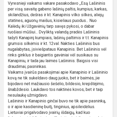
Vyresnieji vaikams vakare pasakodavo ,,Esą Lašininis
per visą savaitę gabeno lašinių paltis, kumpius, karkas,
skilandžius, dešras ir kt. Kanapinis vilko silkes, aliejų
statines, aguonų maišus, kisieliaus puodus... Nuo
Kalėdų iki Užgavėnių tarp savęs pykosi, o dabar
ruošiasi mūšiui... Dvyliktą valandą pradės Lašininis
tašyti Kanapinį kumpiais, lašinių paltimis ir t.t. Kanapinis
grumsis silkėmis ir kt. 12val. Nakties Lašininis bus
nugalabytas, įsiviešpataus Kanapinis. Bet Lašininis vėl
rinks ginklus ir baigiantis gavėniai vėl susikaus su
Kanapiniu, ir tada jau laimės Lašininis. Baigsis visi
draudimai, pasninkas.
Vaikams įvairūs pasakojimai apie Kanapinio ir Lašininio
kovą ne tik sukeldavo daug juoko, bet ir baimės, jie
bijodavo net mažiausio šešėlio, bildesio, krepštėjimo,
šnabždesio. Laukdavo tos naktinės kovos, bet ir taip
nesulaukę užmigdavo.
Lašininio ir Kanapinio ginčai buvo ne tik apie pasninką,
o ir apie kasdieninę buitį, tinginius, apsileidėlius.
Lietuviai prigalvodavo įvairių išdaigų, kad kuo