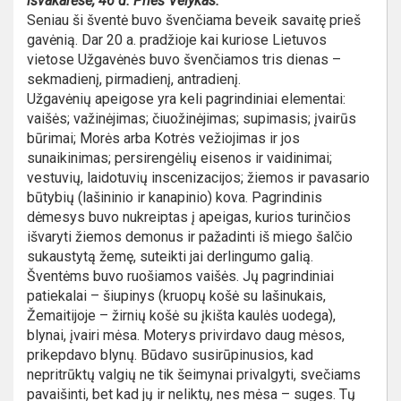
išvakarėse, 46 d. Prieš Velykas.
Seniau ši šventė buvo švenčiama beveik savaitę prieš
gavėnią. Dar 20 a. pradžioje kai kuriose Lietuvos
vietose Užgavėnės buvo švenčiamos tris dienas –
sekmadienį, pirmadienį, antradienį.
Užgavėnių apeigose yra keli pagrindiniai elementai:
vaišės; važinėjimas; čiuožinėjimas; supimasis; įvairūs
būrimai; Morės arba Kotrės vežiojimas ir jos
sunaikinimas; persirengėlių eisenos ir vaidinimai;
vestuvių, laidotuvių inscenizacijos; žiemos ir pavasario
būtybių (lašininio ir kanapinio) kova. Pagrindinis
dėmesys buvo nukreiptas į apeigas, kurios turinčios
išvaryti žiemos demonus ir pažadinti iš miego šalčio
sukaustytą žemę, suteikti jai derlingumo galią.
Šventėms buvo ruošiamos vaišės. Jų pagrindiniai
patiekalai – šiupinys (kruopų košė su lašinukais,
Žemaitijoje – žirnių košė su įkišta kaulės uodega),
blynai, įvairi mėsa. Moterys privirdavo daug mėsos,
prikepdavo blynų. Būdavo susirūpinusios, kad
nepritrūktų valgių ne tik šeimynai privalgyti, svečiams
pavaišinti, bet kad jų ir neliktų, nes mėsa – suges. Tų