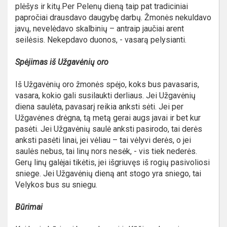
plėšys ir kitų.Per Pelenų dieną taip pat tradiciniai
papročiai drausdavo daugybę darbų. Žmonės nekuldavo
javų, nevelėdavo skalbinių – antraip jaučiai arent
seilėsis. Nekepdavo duonos, - vasarą pelysianti.
Spėjimas iš Užgavėnių oro
Iš Užgavėnių oro žmonės spėjo, koks bus pavasaris,
vasara, kokio gali susilaukti derliaus. Jei Užgavėnių
diena saulėta, pavasarį reikia anksti sėti. Jei per
Užgavėnes drėgna, tą metą gerai augs javai ir bet kur
pasėti. Jei Užgavėnių saulė anksti pasirodo, tai derės
anksti pasėti linai, jei vėliau – tai vėlyvi derės, o jei
saulės nebus, tai linų nors nesėk, - vis tiek nederės.
Gerų linų galėjai tikėtis, jei išgriuvęs iš rogių pasivoliosi
sniege. Jei Užgavėnių dieną ant stogo yra sniego, tai
Velykos bus su sniegu.
Būrimai