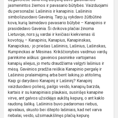
įasmenintos žiemos ir pavasario būtybės. Vaizduojami
du personažai: Lašininis ir kanapinis. Lašininis
simbolizuodavo Gavėnią. Tarp jų vykdavo žūtbūtinė
kova, kurią laimėdavo pavasario būtybė – Kanapinis ir
prasidėdavo Gavėnia. Ši dvikova plačiai žinoma
Lietuvoje, nors jų vardai ir keičiasi kiekvienas iš
kovotojų – Kanapinis, Kanapius, Kanapinskas,
Kanapickas,- jo priešas Lašininis, Lašinius, Lašinskas,
Kumpinckas ar Mėsinas. Krikščionybės vaidmuo vardų
parinkime aiškus: gavėnios pasninke vartojamas
kanapių aliejus, jo metu draudžiama valgyti lašinius ir
mėsą. Gavėnios pradžia reiškia Kanapinio pergalę ir
Lašininio pralaimėjimą arba bent laikiną jo atitolimą.
Kaip gi darydavo Kanapinį ir Lašininį? Kanapinį
vaizduodavo poliesį, pailgo veido, kanapių barzda,
kartais ir su kanapiniais plaukais, susirišęs kanapine
virve, ant galvos užsidėjęs aukštą kepurę, o ant kaklo
raudoną šaliką. Lašininis buvo padaromas riebus,
apvalaus, skusto bei ištepto lašiniais, kad net varva
riebalai, veido, užsimaukšlinęs plačią kepurę.