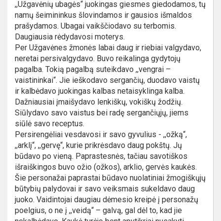
,,Užgavėnių ubagės“ juokingas giesmes giedodamos, tų
namų šeimininkus šlovindamos ir gausios išmaldos
prašydamos. Ubagai vaikščiodavo su terbomis.
Daugiausia rėdydavosi moterys.
Per Užgavėnes žmonės labai daug ir riebiai valgydavo,
neretai persivalgydavo. Buvo reikalinga gydytojų
pagalba. Tokią pagalbą suteikdavo ,,vengrai –
vaistininkai“. Jie ieškodavo sergančių, duodavo vaistų
ir kalbėdavo juokingas kalbas netaisyklinga kalba.
Dažniausiai įmaišydavo lenkiškų, vokiškų žodžių.
Siūlydavo savo vaistus bei radę sergančiųjų, jiems
siūlė savo receptus.
Persirengėliai vesdavosi ir savo gyvulius - ,,ožką“,
,,arklį“, ,,gervę“, kurie prikrėsdavo daug pokštų. Jų
būdavo po vieną. Paprastesnės, tačiau savotiškos
išraiškingos buvo ožio (ožkos), arklio, gervės kaukės.
Šie personažai paprastai būdavo nuolatiniai žmogiškųjų
būtybių palydovai ir savo veiksmais sukeldavo daug
juoko. Vaidintojai daugiau dėmesio kreipė į personažų
poelgius, o ne į ,,veidą“ – galvą, gal dėl to, kad jie