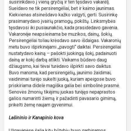
susirinkdavo į vieną gryčią ir ten tęsdavo vakarėlį.
Sueidavo ne tik persirengėliai, bet ir kaimo jaunimas.
Kiekvienas atsinešdavo kažko valgyti, gerti. Susirinkę
prasimanydavo įvairių pramogų, pokštų. Linksmybės
tęsdavosi iki pusiaunakčio, kada prasidėdavo gavėnia.
Vakaronėje neapsieinama be muzikos, dainų, šokių.
Persirengėliai toliau krėsdavo savo išdaigas. Vakaronių
metu buvo išpirkinėjami ,,pavogti“ daiktai. Persirengėliai
nustatydavo kainą – pašokti juokingą šokį, padainuoti
dainą ar kokį darbą atlikti. Vaikams būdavo daug
džiaugsmo, kai tėvai turėdavo išpirkti savo daiktus.
Buvo manoma, kad persirengėlių, jaunimo žaidimai,
vaidinimai turėjo sukelti juoką, kuriam apeigose buvo
priskiriama didelė magiška galia bei simbolinė prasmė.
Senovės žmonių tikėjimu juokas turėjęs nepaprastos
galios numarinti žiemą ir pažadinti pavasario gimimą,
prikelti žemę naujam gyvenimui.
Lašininio ir Kanapinio kova
Užgavėnėse šalia kitų būtybių buvo garbinamos