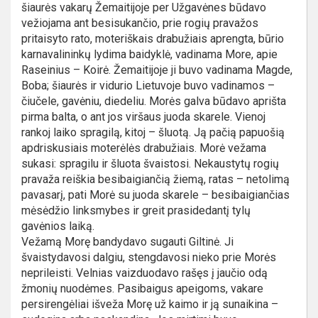
šiaurės vakarų Žemaitijoje per Užgavėnes būdavo
vežiojama ant besisukančio, prie rogių pravažos
pritaisyto rato, moteriškais drabužiais aprengta, būrio
karnavalininkų lydima baidyklė, vadinama More, apie
Raseinius – Koirė. Žemaitijoje ji buvo vadinama Magde,
Boba; šiaurės ir vidurio Lietuvoje buvo vadinamos –
čiučele, gavėniu, diedeliu. Morės galva būdavo aprišta
pirma balta, o ant jos viršaus juoda skarele. Vienoj
rankoj laiko spragilą, kitoj – šluotą. Ją pačią papuošią
apdriskusiais moterėlės drabužiais. Morė vežama
sukasi: spragilu ir šluota švaistosi. Nekaustytų rogių
pravaža reiškia besibaigiančią žiemą, ratas – netolimą
pavasarį, pati Morė su juoda skarele – besibaigiančias
mėsėdžio linksmybes ir greit prasidedantį tylų
gavėnios laiką.
Vežamą Morę bandydavo sugauti Giltinė. Ji
švaistydavosi dalgiu, stengdavosi nieko prie Morės
neprileisti. Velnias vaizduodavo rašęs į jaučio odą
žmonių nuodėmes. Pasibaigus apeigoms, vakare
persirengėliai išveža Morę už kaimo ir ją sunaikina –