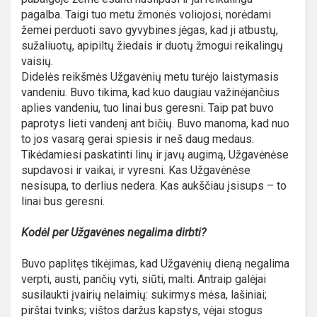
pagalba. Taigi tuo metu žmonės voliojosi, norėdami
žemei perduoti savo gyvybines jėgas, kad ji atbustų,
sužaliuotų, apipiltų žiedais ir duotų žmogui reikalingų
vaisių.
Didelės reikšmės Užgavėnių metu turėjo laistymasis
vandeniu. Buvo tikima, kad kuo daugiau važinėjančius
aplies vandeniu, tuo linai bus geresni. Taip pat buvo
paprotys lieti vandenį ant bičių. Buvo manoma, kad nuo
to jos vasarą gerai spiesis ir neš daug medaus.
Tikėdamiesi paskatinti linų ir javų augimą, Užgavėnėse
supdavosi ir vaikai, ir vyresni. Kas Užgavėnėse
nesisupa, to derlius nedera. Kas aukščiau įsisups – to
linai bus geresni.
Kodėl per Užgavėnes negalima dirbti?
Buvo paplitęs tikėjimas, kad Užgavėnių dieną negalima
verpti, austi, pančių vyti, siūti, malti. Antraip galėjai
susilaukti įvairių nelaimių: sukirmys mėsa, lašiniai;
pirštai tvinks; vištos daržus kapstys, vėjai stogus