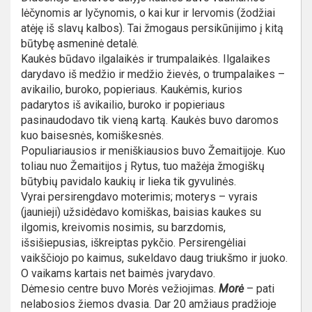
lėčynomis ar lyčynomis, o kai kur ir lervomis (žodžiai
atėję iš slavų kalbos). Tai žmogaus persikūnijimo į kitą
būtybę asmeninė detalė.
Kaukės būdavo ilgalaikės ir trumpalaikės. Ilgalaikes
darydavo iš medžio ir medžio žievės, o trumpalaikes –
avikailio, buroko, popieriaus. Kaukėmis, kurios
padarytos iš avikailio, buroko ir popieriaus
pasinaudodavo tik vieną kartą. Kaukės buvo daromos
kuo baisesnės, komiškesnės.
Populiariausios ir meniškiausios buvo Žemaitijoje. Kuo
toliau nuo Žemaitijos į Rytus, tuo mažėja žmogiškų
būtybių pavidalo kaukių ir lieka tik gyvulinės.
Vyrai persirengdavo moterimis; moterys – vyrais
(jaunieji) užsidėdavo komiškas, baisias kaukes su
ilgomis, kreivomis nosimis, su barzdomis,
išsišiepusias, iškreiptas pykčio. Persirengėliai
vaikščiojo po kaimus, sukeldavo daug triukšmo ir juoko.
O vaikams kartais net baimės įvarydavo.
Dėmesio centre buvo Morės vežiojimas.
Morė
– pati
nelabosios žiemos dvasia. Dar 20 amžiaus pradžioje