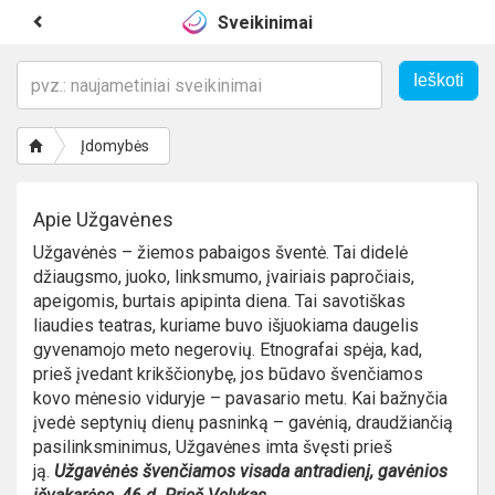
Sveikinimai
Įdomybės
Apie Užgavėnes
Užgavėnės – žiemos pabaigos šventė. Tai didelė
džiaugsmo, juoko, linksmumo, įvairiais papročiais,
apeigomis, burtais apipinta diena. Tai savotiškas
liaudies teatras, kuriame buvo išjuokiama daugelis
gyvenamojo meto negerovių. Etnografai spėja, kad,
prieš įvedant krikščionybę, jos būdavo švenčiamos
kovo mėnesio viduryje – pavasario metu. Kai bažnyčia
įvedė septynių dienų pasninką – gavėnią, draudžiančią
pasilinksminimus, Užgavėnes imta švęsti prieš
ją.
Užgavėnės švenčiamos visada antradienį, gavėnios