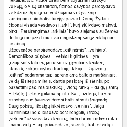
nekalbėdavo. Kaukė turėjo bent apytikriai nusakyti
veikėją, o visą charakterį, fizines savybes parodydavo
veikdama. Apeigose vedžiojamas ožys, kaip
vaisingumo simbolis, turėjęs paveikti žemę. Žydai ir
čigonai visada vesdavosi ,,arklį“, kurį siūlydavo mainyti,
pirkti. Persirengimas ,,arkliais“ buvo siejamas su žemės
derlingumo pakėlimu ir su magiška apsauga arklių nuo
nelaimių.
Užgavėnėse persirengdavo ,,giltinėmis“, ,,velniais“.
Demoniškos būtybės – velniai ir giltinės – yra
,,naujesnės kilmės, jaunesni už gyvulines kaukes,
atsiradę krikščionybės tradicijų įtakoje. Užgavėnių
,,giltinė“ padaroma taip: aprengiama baltais marškiniais,
veidą išsitepa miltais, dantis pasidarę iš sėtinio, po
pažastimi pasiima plaktuką. Į vieną ranką – dalgį, į antrą
– lėkštę. Į lėkštę įpilama spirito. Kai jį uždega, tai visi
esantieji nuo šviesos darosi balti, atseit išsigandę.
Daug pokštų, išdaigų iškrėsdavo ,,velnias“. Jeigu
šeimininkai neįsileisdavo persirengėlių į trobą,
,,velnias“ užsisėsdavo kaminą, tada dūmai imdavo rūkti
į namo vidų – taip priversdavo įsileisti į trobos vidų ir