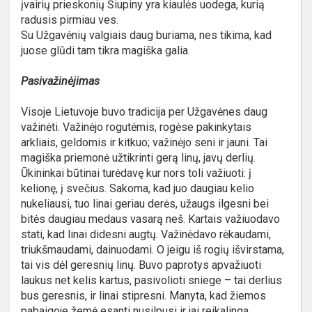
įvairių prieskonių Šiupiny yra kiaulės uodega, kurią
radusis pirmiau ves.
Su Užgavėnių valgiais daug buriama, nes tikima, kad
juose glūdi tam tikra magiška galia.
Pasivažinėjimas
Visoje Lietuvoje buvo tradicija per Užgavėnes daug
važinėti. Važinėjo rogutėmis, rogėse pakinkytais
arkliais, geldomis ir kitkuo; važinėjo seni ir jauni. Tai
magiška priemonė užtikrinti gerą linų, javų derlių.
Ūkininkai būtinai turėdavę kur nors toli važiuoti: į
kelionę, į svečius. Sakoma, kad juo daugiau kelio
nukeliausi, tuo linai geriau derės, užaugs ilgesni bei
bitės daugiau medaus vasarą neš. Kartais važiuodavo
stati, kad linai didesni augtų. Važinėdavo rėkaudami,
triukšmaudami, dainuodami. O jeigu iš rogių išvirstama,
tai vis dėl geresnių linų. Buvo paprotys apvažiuoti
laukus net kelis kartus, pasivolioti sniege – tai derlius
bus geresnis, ir linai stipresni. Manyta, kad žiemos
pabaigoje žemė esanti nusilpusi ir jai reikalinga